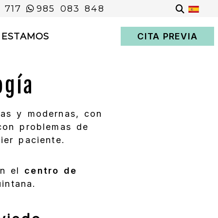
 717
985 083 848
 ESTAMOS
CITA PREVIA
ogía
as y modernas, con
con problemas de
er paciente.
n el
centro de
uintana.