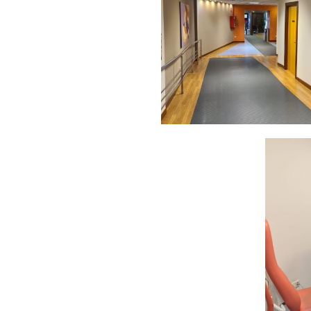
Pasillo
clínica
A