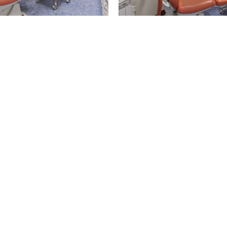
pamiento
Silla
nete
gabinete
Ampliar
A
podológico
Oviedo