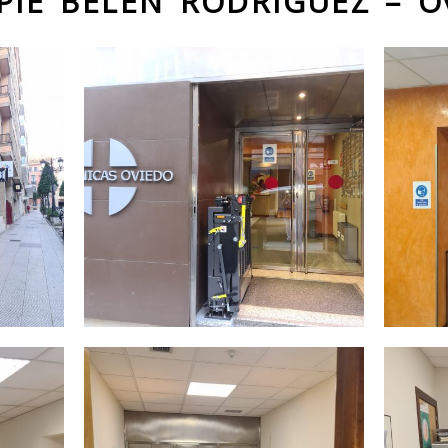
 PIE BELÉN RODRÍGUEZ – O
Fachada
Inter
clínica
clíni
mpliar
Ampliar