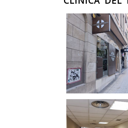
CLÍNICA DEL
Acceso
calle a
A
clínicas
Oviedo