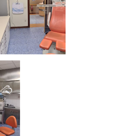
ior
nete
Ampliar