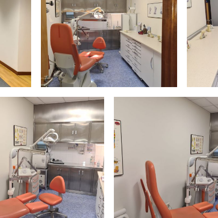
Acceso a
Inter
gabinete
gabi
mpliar
Ampliar