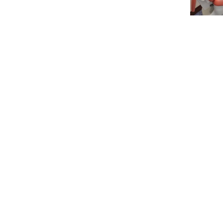
Equi
gabi