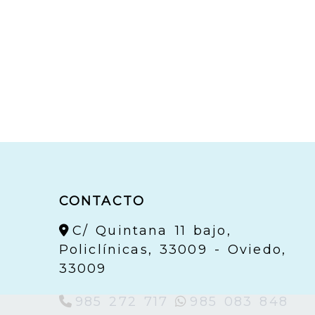
CONTACTO
C/ Quintana 11 bajo,
Policlínicas, 33009 -
Oviedo,
33009
985 272 717
985 083 848