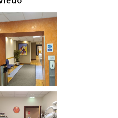
viedo
ior
ca
Ampliar